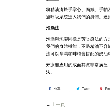
將精油滴於手掌心、面紙、手帕
過呼吸系統進入我們的身體。達
泡澡法
泡澡與泡腳同樣是芳香療法的方
我們的身體機能，不過精油不容
法可以拿喝咖啡時會搭配的奶油
芳療能應用的成面其實非常廣泛
法。
分享
Tweet
Pin 
←
上一頁