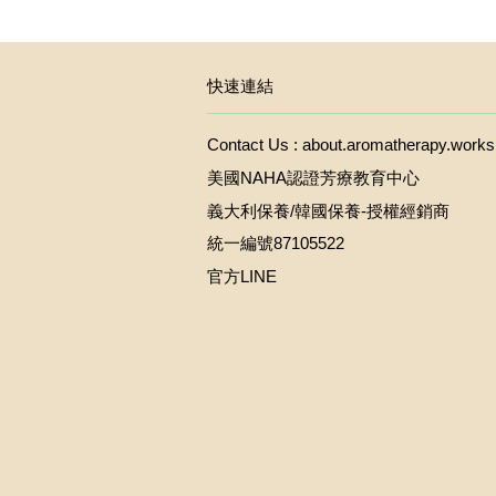
快速連結
Contact Us : about.aromatherapy.wor
美國NAHA認證芳療教育中心
義大利保養/韓國保養-授權經銷商
統一編號87105522
官方LINE