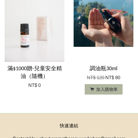
滿$1000贈-兒童安全精
調油瓶30ml
油（隨機）
NT$ 120
NT$ 80
NT$ 0
加入購物車
快速連結