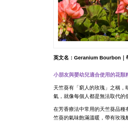
英文名：Geranium Bourbon｜學
小朋友與嬰幼兒適合使用的花類
天竺葵有「窮人的玫瑰」之稱，
氣，就像每個人都是無法取代的
在芳香療法中常用的天竺葵品種
竺葵的氣味飽滿溫暖，帶有玫瑰