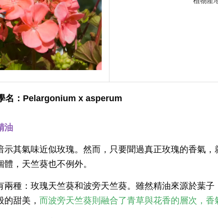
植物產
名：Pelargonium x asperum
精油
暗示其氣味近似玫瑰。然而，只要聞過真正玫瑰的香氣，
個體，天竺葵也不例外。
有兩種：玫瑰天竺葵和波旁天竺葵。雖然精油來源於葉子
般的甜美，
而波旁天竺葵則融合了青草與花香的層次，香