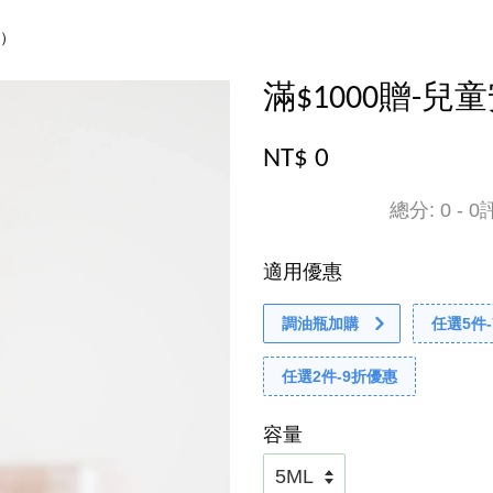
機）
滿$1000贈-
NT$ 0
總分:
0
-
0
適用優惠
調油瓶加購
任選5件
任選2件-9折優惠
容量