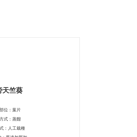
旁天竺葵
部位：葉片
方式：蒸餾
式：人工栽種