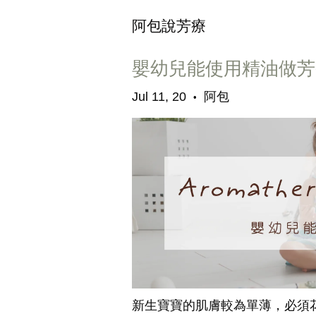
阿包說芳療
嬰幼兒能使用精油做芳
Jul 11, 20
阿包
•
新生寶寶的肌膚較為單薄，必須